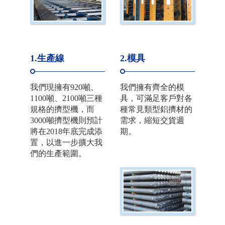
1.生產線
2.模具
我們現擁有920噸、
我們擁有齊全的模
1100噸、2100噸三種
具，可滿足客戶對各
規格的擠型機，而
種常見類型鋁擠材的
3000噸擠型機則預計
需求，縮短交貨週
將在2018年底完成添
期。
置，以進一步擴大我
們的生產範圍。